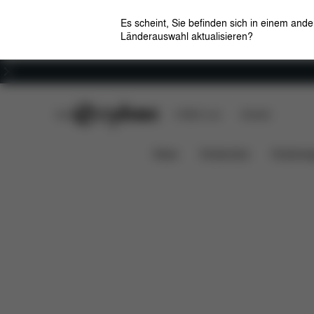
Es scheint, Sie befinden sich in einem and
Länderauswahl aktualisieren?
Karriere
CYBEX Club
CYBEX Live
Händler
Features
Fahrzeugkompatibi
SOLUTION G2
News
Kindersitze
Kinderwa