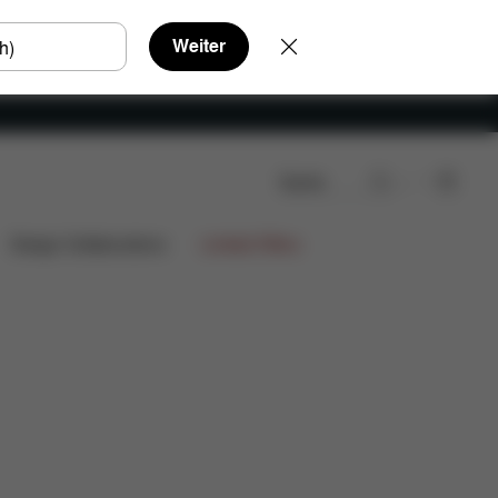
Weiter
Suche
ads
FAQ
Ersatzteile
Bewertungen
Design Collaborations
Limited Offers