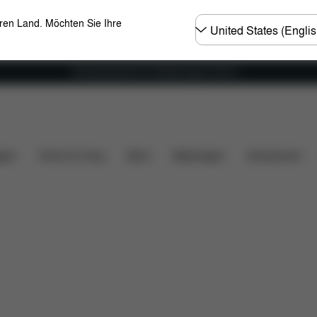
Land
eren Land. Möchten Sie Ihre
wählen
Versandkostenfrei für Bestellungen ab 60 €
lität
Installation
Maße
Lieferumfang
Downlo
gen
Home & Living
Sport
Babytragen
Accessoires