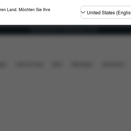
Land
eren Land. Möchten Sie Ihre
wählen
Versandkostenfrei für Bestellungen ab 60 €
Downloads
Ersatzteile
Bewertungen
gen
Home & Living
Sport
Babytragen
Accessoires