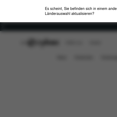
Es scheint, Sie befinden sich in einem and
Länderauswahl aktualisieren?
Karriere
CYBEX Club
CYBEX Live
Händler
Maße
Lieferumfang
GAZELLE S 1 COT
News
Kindersitze
Kinderwa