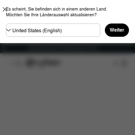
Es scheint, Sie befinden sich in einem anderen Land.
Möchten Sie Ihre Länderauswahl aktualisieren?
Land
Weiter
wählen
Versandkostenfrei für Bestellungen ab 60 €
Maße
Lieferumfang
Downloads
Ersatzteile