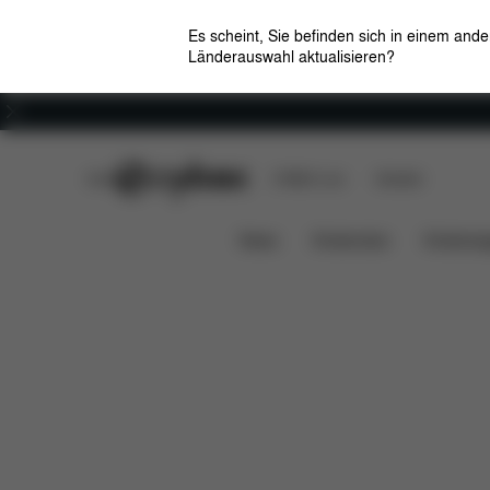
Es scheint, Sie befinden sich in einem and
Länderauswahl aktualisieren?
Karriere
CYBEX Club
CYBEX Live
Händler
Features
Lieferumfang
Downl
Lite Cot 1
News
Kindersitze
Kinderwa