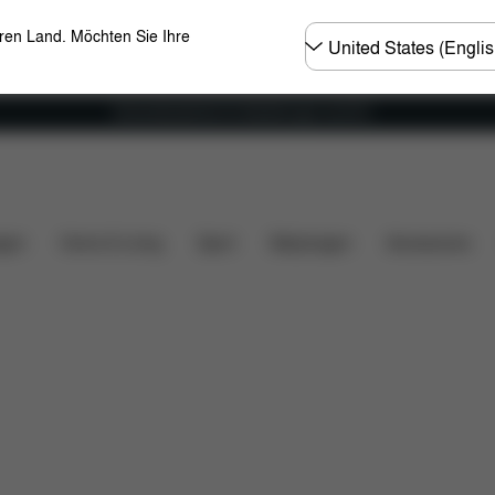
Land
eren Land. Möchten Sie Ihre
wählen
Versandkostenfrei für Bestellungen ab 60 €
oads
Ersatzteile
Bewertungen
gen
Home & Living
Sport
Babytragen
Accessoires