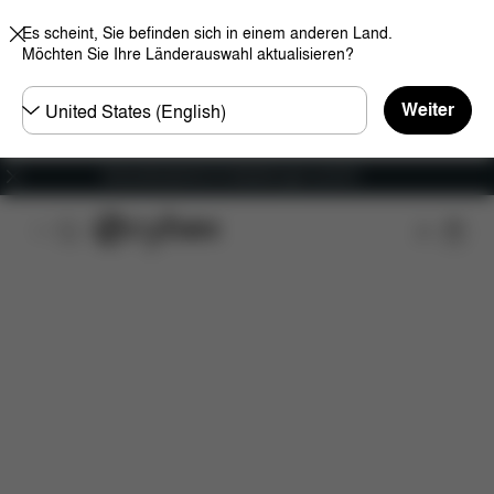
Es scheint, Sie befinden sich in einem anderen Land.
Möchten Sie Ihre Länderauswahl aktualisieren?
Land
Weiter
wählen
Versandkostenfrei für Bestellungen ab 60 €
Ersatzteile
Bewertungen