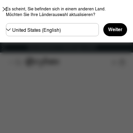
Es scheint, Sie befinden sich in einem anderen Land.
Möchten Sie Ihre Länderauswahl aktualisieren?
Land
Weiter
wählen
Versandkostenfrei für Bestellungen ab 60 €
Lieferumfang
Ersatzteile
Bewertungen