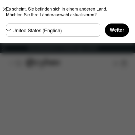
Es scheint, Sie befinden sich in einem anderen Land.
Möchten Sie Ihre Länderauswahl aktualisieren?
Land
Weiter
wählen
Versandkostenfrei für Bestellungen ab 60 €
Features
Maße
Lieferumfang
Downloads