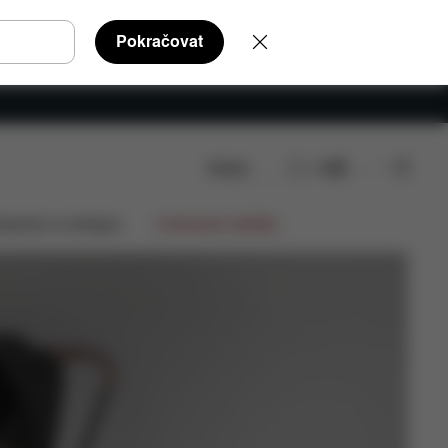
Pokračovat
Hledat
CS
Koupit nyní
lupráce na designu
Limitované nabídky