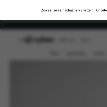
Zdá se, že se nacházíte v jiné zemi. Chcet
Kariéra
CYBEX Club
CYBEX Live
Stores
PRIAM Platinum – sedačka do golfového kočárku
News
Autosedačky
Kočárky