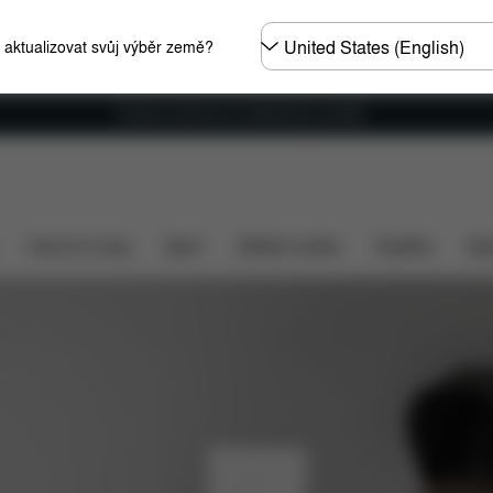
Other
e aktualizovat svůj výběr země?
Regions
Doprava zdarma pro objednávky nad €60
Home & Living
Sport
Dětské nosítko
Doplňky
Spo