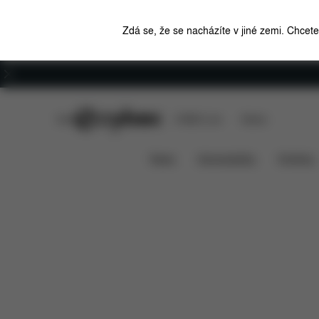
Zdá se, že se nacházíte v jiné zemi. Chcet
Kariéra
CYBEX Club
CYBEX Live
Stores
Funkce
Rozměry
Co je zahrnut
MELIO
News
Autosedačky
Kočárky