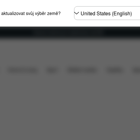
Other
e aktualizovat svůj výběr země?
Regions
Doprava zdarma pro objednávky nad €60
o v ceně?
Položky ke stažení
Náhradní díly
Recen
Home & Living
Sport
Dětské nosítko
Doplňky
Spo