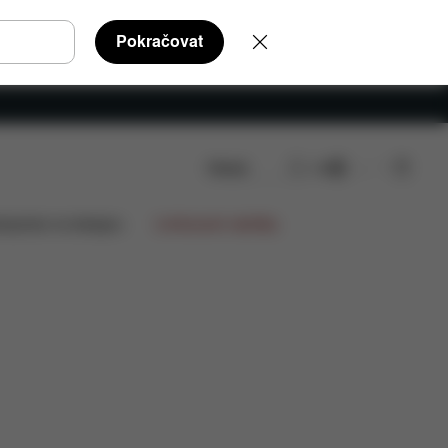
Pokračovat
Hledat
CS
ze
lupráce na designu
Limitované nabídky