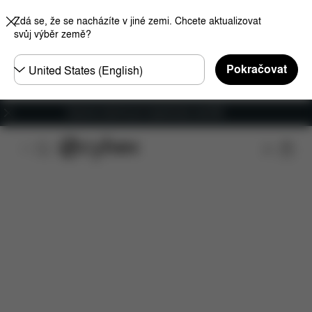
Zdá se, že se nacházíte v jiné zemi. Chcete aktualizovat
svůj výběr země?
Other
Pokračovat
Regions
Doprava zdarma pro objednávky nad €60
Funkce
Kompatibilita s automobily
Instalace