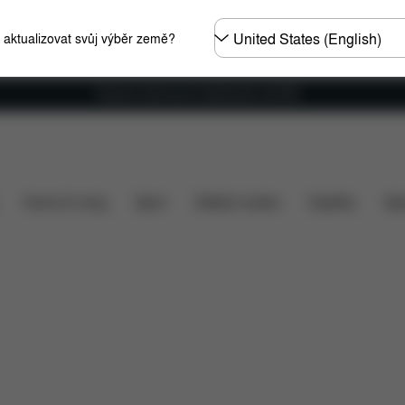
Other
e aktualizovat svůj výběr země?
Regions
Doprava zdarma pro objednávky nad €60
í
Náhradní díly
Recenze
Home & Living
Sport
Dětské nosítko
Doplňky
Spo