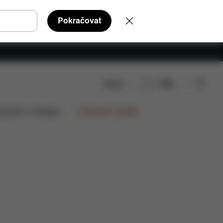
Pokračovat
Hledat
CS
lupráce na designu
Limitované nabídky