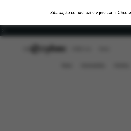
Zdá se, že se nacházíte v jiné zemi. Chcet
Kariéra
CYBEX Club
CYBEX Live
Stores
Položky ke stažen
Moskytiéra na korbičku Lux
News
Autosedačky
Kočárky