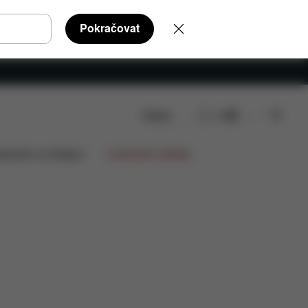
Pokračovat
Hledat
CS
lupráce na designu
Limitované nabídky