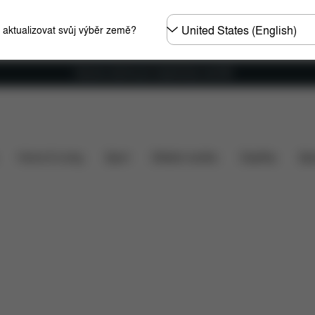
Other
e aktualizovat svůj výběr země?
Regions
Doprava zdarma pro objednávky nad €60
Náhradní díly
Recenze
Home & Living
Sport
Dětské nosítko
Doplňky
Spo