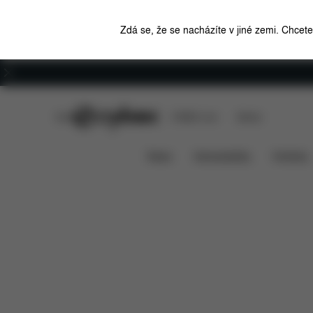
Zdá se, že se nacházíte v jiné zemi. Chcet
Kariéra
CYBEX Club
CYBEX Live
Stores
Rozměry
Přebalovací taška Jeremy Scott
News
Autosedačky
Kočárky