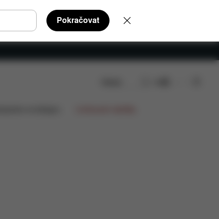
Pokračovat
Hledat
CS
Q
Náhradní díly
Recenze
lupráce na designu
Limitované nabídky