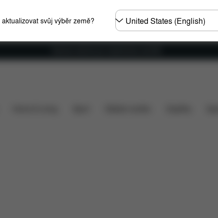
Other
e aktualizovat svůj výběr země?
Regions
Doprava zdarma pro objednávky nad €60
ry
Co je zahrnuto v ceně?
Položky ke stažení
FA
Home & Living
Sport
Dětské nosítko
Doplňky
Spo