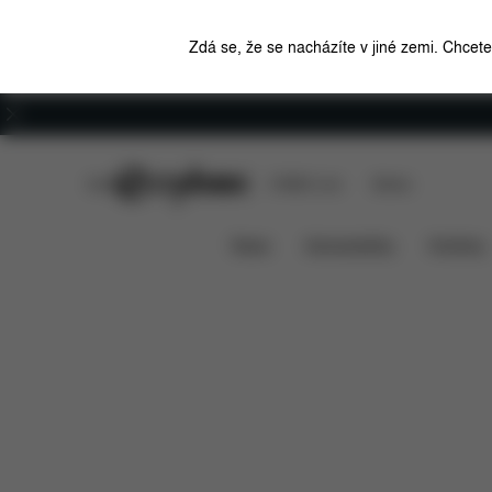
Zdá se, že se nacházíte v jiné zemi. Chcet
Kariéra
CYBEX Club
CYBEX Live
Stores
Funkce
Rozmě
Priam Lux Carry Cot (2025)
News
Autosedačky
Kočárky