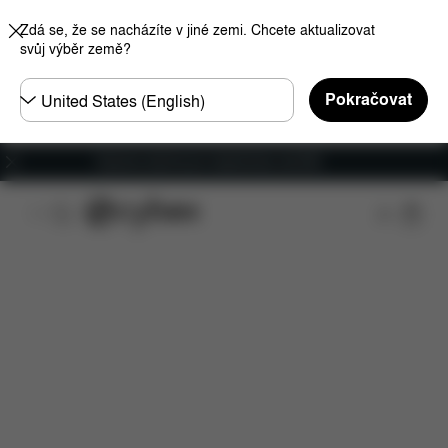
Zdá se, že se nacházíte v jiné zemi. Chcete aktualizovat
svůj výběr země?
Other
Pokračovat
Regions
Doprava zdarma pro objednávky nad €60
Funkce
Rozměry
Co je zahrnuto v ceně?
Po