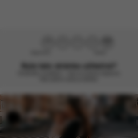
Načíst více recenzí
Nepomohlo
Skvělé
Byla tato stránka užitečná?
Ohodnoťte ji smajlíkem – vždy se snažíme zlepšovat.
Vaše zpětná vazba je důležitá.
Nápověda a zpětná vazba