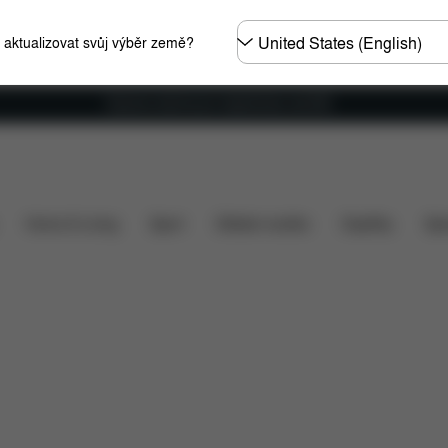
Other
e aktualizovat svůj výběr země?
Regions
Doprava zdarma pro objednávky nad €60
e zahrnuto v ceně?
Položky ke stažení
Náhradní díly
Home & Living
Sport
Dětské nosítko
Doplňky
Spo