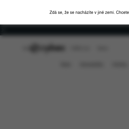
Zdá se, že se nacházíte v jiné zemi. Chcet
Kariéra
CYBEX Club
CYBEX Live
Stores
Funkce
Rozměry
Co j
TALOS S 2-IN-1
News
Autosedačky
Kočárky