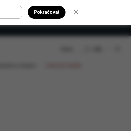
Pokračovat
Hledat
CS
Recenze
lupráce na designu
Limitované nabídky