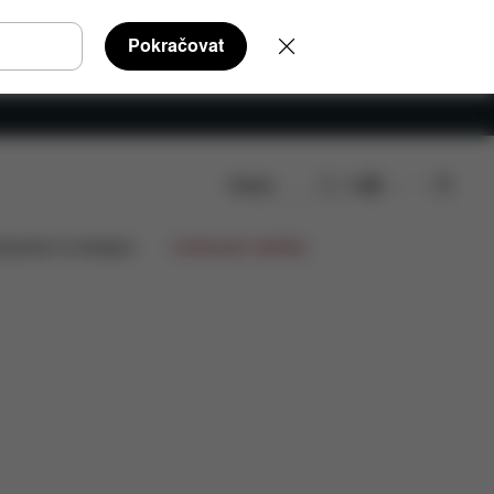
Pokračovat
Hledat
CS
nze
lupráce na designu
Limitované nabídky