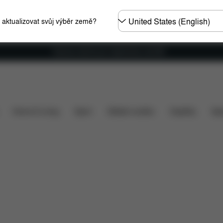
Other
e aktualizovat svůj výběr země?
Regions
Doprava zdarma pro objednávky nad €60
to v ceně?
Položky ke stažení
Náhradní díly
Rece
Home & Living
Sport
Dětské nosítko
Doplňky
Spo