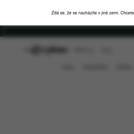
Zdá se, že se nacházíte v jiné zemi. Chcet
Kariéra
CYBEX Club
CYBEX Live
Stores
Rozměry
Co je zahrnu
GAZELLE S 1 COT
News
Autosedačky
Kočárky