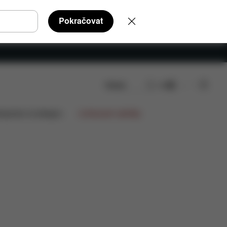
Pokračovat
Hledat
CS
lupráce na designu
Limitované nabídky