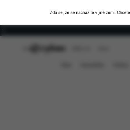
Zdá se, že se nacházíte v jiné zemi. Chcet
Kariéra
CYBEX Club
CYBEX Live
Stores
Funkce
Co je zahrnuto v ceně?
Lite Cot 1
News
Autosedačky
Kočárky