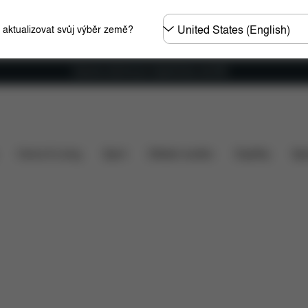
Other
e aktualizovat svůj výběr země?
Regions
Doprava zdarma pro objednávky nad €60
Položky ke stažení
Náhradní díly
Recenze
Home & Living
Sport
Dětské nosítko
Doplňky
Spo