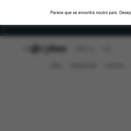
Parece que se encontra noutro país. Deseja
Carreiras
CYBEX Club
CYBEX Live
Lojas
Características
Compatibilidad
CLOUD G3
News
Cadeiras auto
Carrinhos