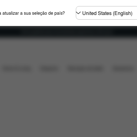
Seleccione
 atualizar a sua seleção de país?
o
país
Envio gratuito para encomendas superiores a 60 euros
e do carro
Instalação
Dimensões
O que está incl
Home & Living
Desporto
Marsúpio de bebé
Acessórios