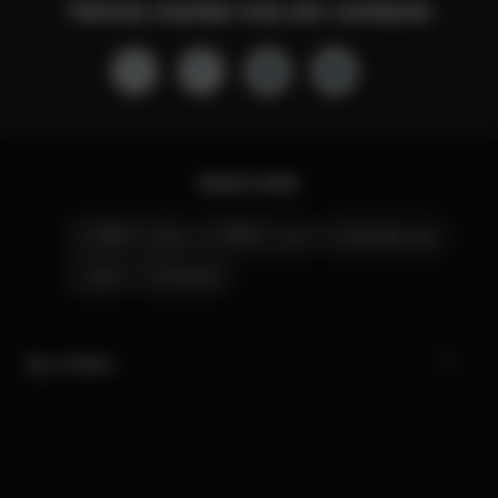
Vamos manter-nos em contacto
Quick Links
CYBEX Club
CYBEX Live
Contacte-nos
Lojas
Carreiras
My CYBEX