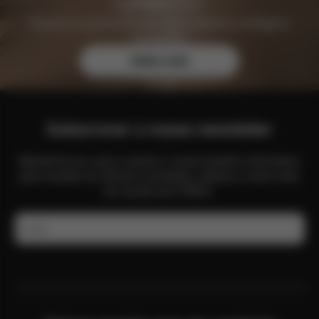
Registe-se gratuitamente hoje e obtenha vantagens
exclusivas.
Saiba mais
Subscrever a nossa newsletter
Mantenha-se a par e assine o nosso boletim informativo
para receber as últimas novidades, ofertas e muito mais
do mundo da CYBEX.
E-mail