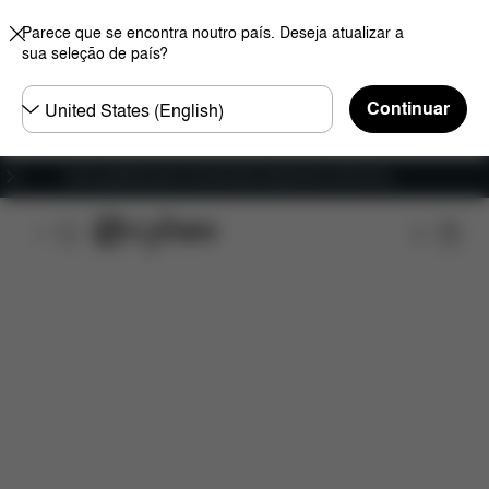
Parece que se encontra noutro país. Deseja atualizar a
sua seleção de país?
Seleccione
Continuar
o
país
Envio gratuito para encomendas superiores a 60 euros
Características
Dimensões
O que está incluído