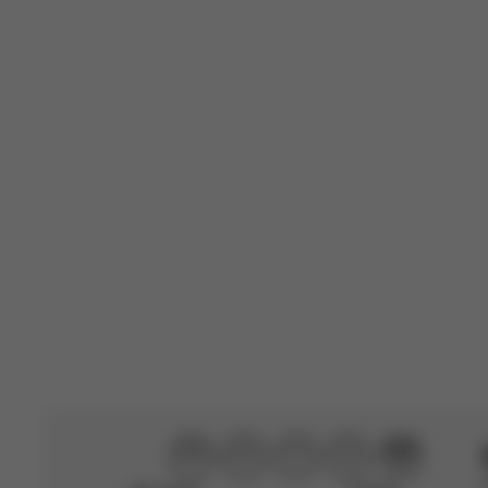
Comprador Verificado
Esta avaliação 
Traduzido do alem
Manon
🇫🇷
Comprador Verificado
Esta avaliação 
Traduzido do fran