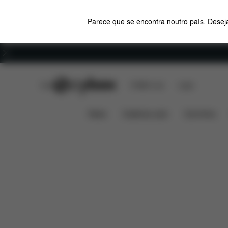
Parece que se encontra noutro país. Deseja
Carreiras
CYBEX Club
CYBEX Live
Lojas
Transfer
CAPA DE CHUVA PARA ALCOFA S
News
Cadeiras auto
Carrinhos