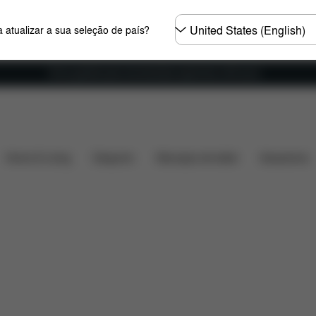
Seleccione
 atualizar a sua seleção de país?
o
país
Envio gratuito para encomendas superiores a 60 euros
ências
Peças de substituição
Avaliações
Home & Living
Desporto
Marsúpio de bebé
Acessórios