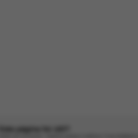
foi feita sem comentários adicionais (572817).
ão por IA
Ver original
Revestimento de Chuva Cot S
foi submetida sem parecer escrito (165071).
cês por IA
Ver original
1
2
Esta página foi útil?
Avalie com um sorriso – estamos sempre a melhorar. O seu feedback é