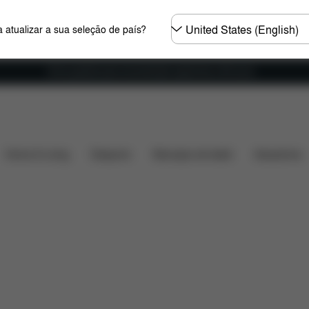
Seleccione
 atualizar a sua seleção de país?
o
país
Envio gratuito para encomendas superiores a 60 euros
que está incluído?
Transferências
Perguntas Frequen
Home & Living
Desporto
Marsúpio de bebé
Acessórios