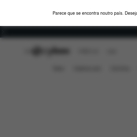
Parece que se encontra noutro país. Deseja
Carreiras
CYBEX Club
CYBEX Live
Lojas
Características
Dimensões
O 
LIBELLE
News
Cadeiras auto
Carrinhos