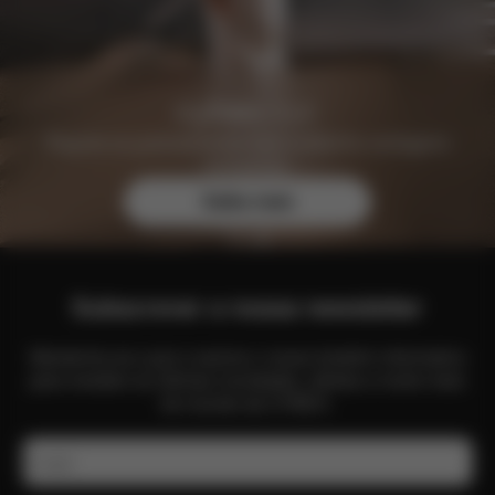
Registe-se gratuitamente hoje e obtenha vantagens
exclusivas.
Saiba mais
Subscrever a nossa newsletter
Mantenha-se a par e assine o nosso boletim informativo
para receber as últimas novidades, ofertas e muito mais
do mundo da CYBEX.
E-mail