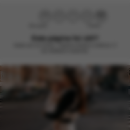
Não ajudou
Perfeito!
Esta página foi útil?
Avalie com um sorriso – estamos sempre a melhorar. O
seu feedback é essencial.