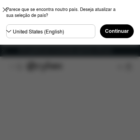
Parece que se encontra noutro país. Deseja atualizar a
sua seleção de país?
Seleccione
Continuar
o
país
Envio gratuito para encomendas superiores a 60 euros
Características
Dimensões
O que está incluído