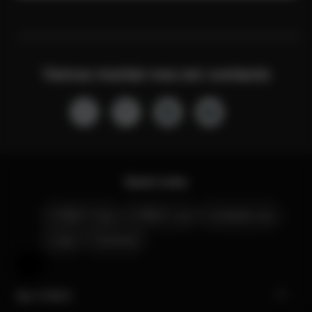
Vamos manter-nos em contacto
Quick Links
CYBEX Club
CYBEX Live
Contacte-nos
Lojas
Carreiras
Ajuda e comentários
My CYBEX