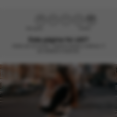
Não ajudou
Perfeito!
Esta página foi útil?
Avalie com um sorriso – estamos sempre a melhorar. O
seu feedback é essencial.