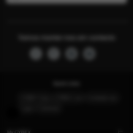
Vamos manter-nos em contacto
Quick Links
CYBEX Club
CYBEX Live
Contacte-nos
Lojas
Carreiras
Ajuda e comentários
My CYBEX