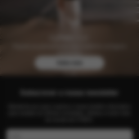
Registe-se gratuitamente hoje e obtenha vantagens
exclusivas.
Saiba mais
Subscrever a nossa newsletter
Mantenha-se a par e assine o nosso boletim informativo
para receber as últimas novidades, ofertas e muito mais
do mundo da CYBEX.
E-mail