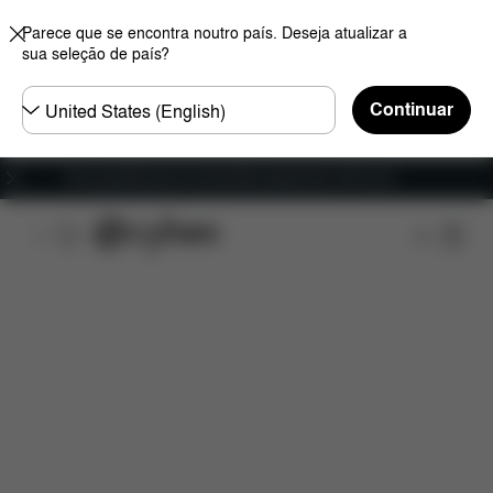
Parece que se encontra noutro país. Deseja atualizar a
sua seleção de país?
Seleccione
Continuar
o
país
Envio gratuito para encomendas superiores a 60 euros
Características
Dimensões
O que está incluído