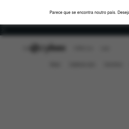
Parece que se encontra noutro país. Deseja
Carreiras
CYBEX Club
CYBEX Live
Lojas
Características
Compatibilidad
PALLAS G2
News
Cadeiras auto
Carrinhos