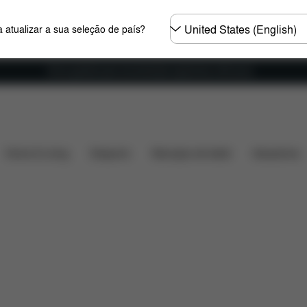
Seleccione
 atualizar a sua seleção de país?
o
país
Envio gratuito para encomendas superiores a 60 euros
e do carro
Instalação
Dimensões
O que está inc
Home & Living
Desporto
Marsúpio de bebé
Acessórios