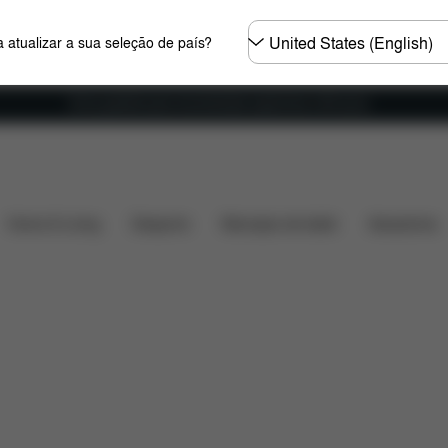
Seleccione
 atualizar a sua seleção de país?
o
país
Envio gratuito para encomendas superiores a 60 euros
dade do carro
Instalação
Dimensões
O que está i
Home & Living
Desporto
Marsúpio de bebé
Acessórios