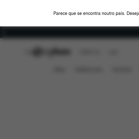
Parece que se encontra noutro país. Deseja
Carreiras
CYBEX Club
CYBEX Live
Lojas
Características
Compatibili
Sirona T i-Size
News
Cadeiras auto
Carrinhos