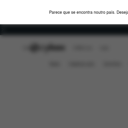
Parece que se encontra noutro país. Deseja
Carreiras
CYBEX Club
CYBEX Live
Lojas
Características
Compa
SIRONA SX2 I-SIZE
News
Cadeiras auto
Carrinhos