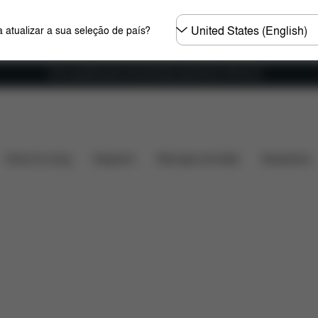
Seleccione
 atualizar a sua seleção de país?
o
país
Envio gratuito para encomendas superiores a 60 euros
tibilidade do carro
Instalação
Dimensões
O que 
Home & Living
Desporto
Marsúpio de bebé
Acessórios