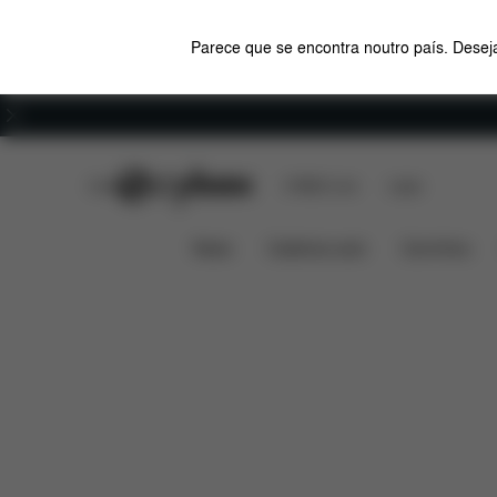
Parece que se encontra noutro país. Deseja
Carreiras
CYBEX Club
CYBEX Live
Lojas
Dimensões
O que está i
Wanders Bouncer
News
Cadeiras auto
Carrinhos