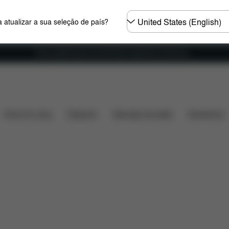
Seleccione
 atualizar a sua seleção de país?
o
país
Envio gratuito para encomendas superiores a 60 euros
ncluído?
Transferências
Peças de substituição
A
Home & Living
Desporto
Marsúpio de bebé
Acessórios