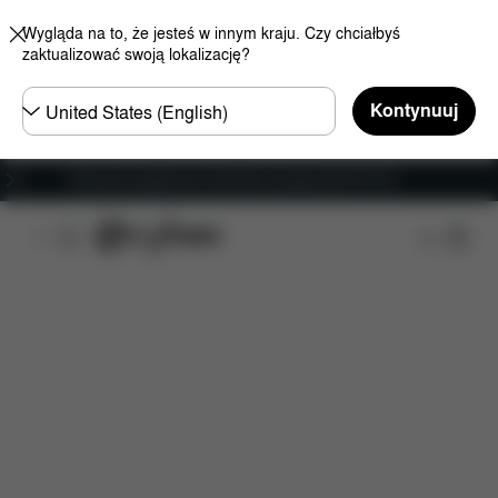
Wygląda na to, że jesteś w innym kraju. Czy chciałbyś
zaktualizować swoją lokalizację?
Wybierz
Kontynuuj
kraj
Darmowa wysyłka dla zamówień powyżej 250.00 PLN
Cechy
Wymiary
Zawartość
Do pobrania