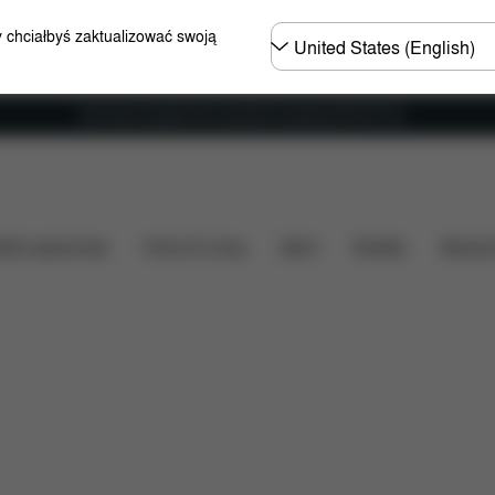
Wybierz
y chciałbyś zaktualizować swoją
kraj
Darmowa wysyłka dla zamówień powyżej 250.00 PLN
obrania
Części zamienne
Opinie
ózki spacerowe
Home & Living
Sport
Nosidło
Akcesor