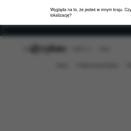
Wygląda na to, że jesteś w innym kraju. Cz
lokalizację?
Kariera
CYBEX Club
CYBEX Live
Sklepy
Zawartość
Do p
SIEDZISKO GAZELLE S 1
News
Foteliki samochodowe
W