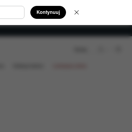
Kontynuuj
Szukaj
pinie
zł 9.247,00
ia
Kolekcje fashion
Limitowana oferta