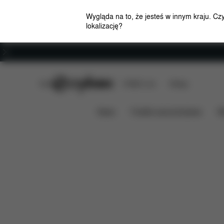
Wygląda na to, że jesteś w innym kraju. Cz
lokalizację?
Kariera
CYBEX Club
CYBEX Live
Sklepy
Przegląd
Cechy
e-Priam - Style Collection
News
Foteliki samochodowe
W