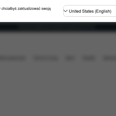
Wybierz
y chciałbyś zaktualizować swoją
kraj
Darmowa wysyłka dla zamówień powyżej 250.00 PLN
Konfiguracja
Do pobrania
Części zamienne
O
ózki spacerowe
Home & Living
Sport
Nosidło
Akcesor