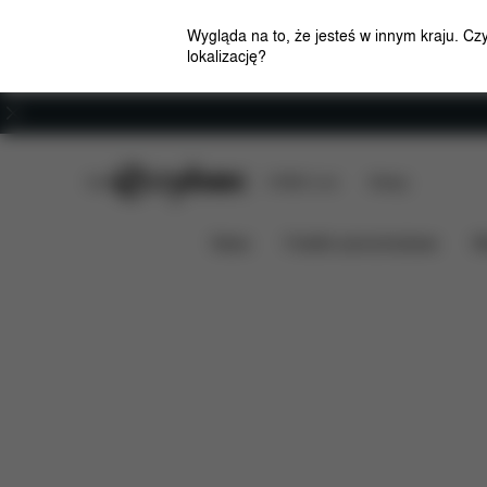
Wygląda na to, że jesteś w innym kraju. Cz
lokalizację?
Kariera
CYBEX Club
CYBEX Live
Sklepy
Cechy
Wymiary
Za
Śpiworek Platinum
News
Foteliki samochodowe
W