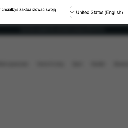
Wybierz
y chciałbyś zaktualizować swoją
kraj
Darmowa wysyłka dla zamówień powyżej 250.00 PLN
wartość
Do pobrania
FAQ
Części zamienne
Op
ózki spacerowe
Home & Living
Sport
Nosidło
Akcesor