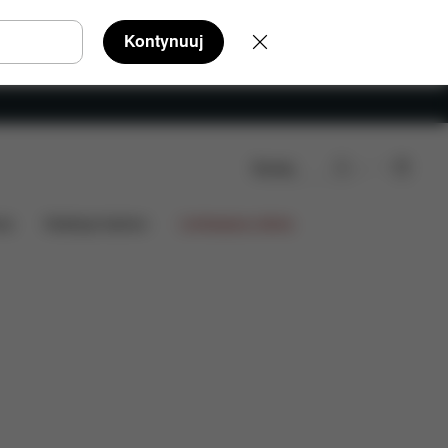
Kontynuuj
Szukaj
inie
ia
Kolekcje fashion
Limitowana oferta