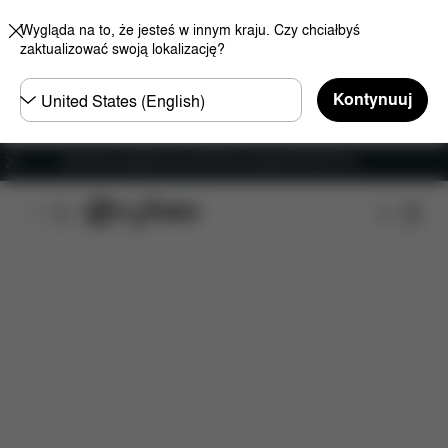
Wygląda na to, że jesteś w innym kraju. Czy chciałbyś
zaktualizować swoją lokalizację?
Wybierz
Kontynuuj
kraj
Darmowa wysyłka dla zamówień powyżej 250.00 PLN
Cechy
Kompatybilność z samochodem
Wymiar