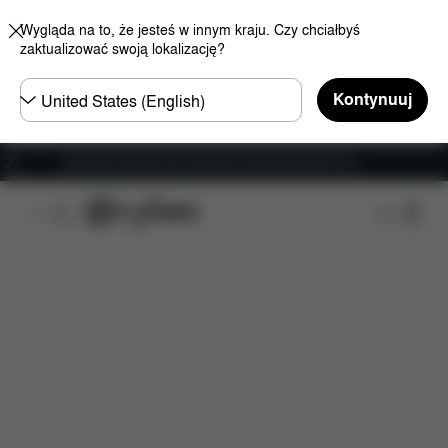
Wygląda na to, że jesteś w innym kraju. Czy chciałbyś
zaktualizować swoją lokalizację?
Wybierz
Kontynuuj
kraj
Darmowa wysyłka dla zamówień powyżej 250.00 PLN
Cechy
Kompatybilność z samochodem
Wymiar