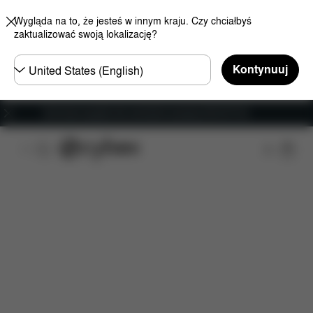
Wygląda na to, że jesteś w innym kraju. Czy chciałbyś
zaktualizować swoją lokalizację?
Wybierz
Kontynuuj
kraj
Darmowa wysyłka dla zamówień powyżej 250.00 PLN
Cechy
Wymiary
Zawartość
Do pobrania