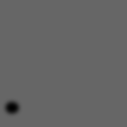
Foteliki - Uwielbiam ten fotelik! Przeszliśmy z bardzo lekkiej opcji
i ten jest nieco cięższy, ale dość porównywalny. Warto za
niektóre ulepszone funkcje. Przechylanie to niesamowita
dodatkowa funkcja. Zawsze chciałam wyjmować dziecko z
fotelika od ...
Pokaż więcej
Opinia sponsorowana
Zrecenzowany Produkt:
Gazelle S - Stone Grey (Silver Frame)
Przetłumaczone z angielski przez AWS
Zobacz oryginał
Pomoc i opinie
Załaduj więcej opinii