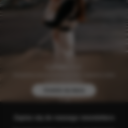
Zarejestruj się bezpłatnie już dziś i zapewnij sobie
wyjątkowe korzyści.
Dowiedz się więcej
Zapisz się do naszego newslettera