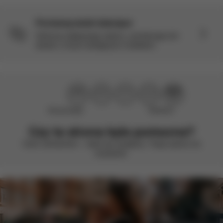
Porównaj wózki dziecięce
Dokonaj najlepszego wyboru, porównując ten
wózek z innymi dostępnymi modelami.
Nie pomogło
Świetnie!
Czy ta strona była pomocna?
Oceń uśmiechem – stale się rozwijamy. Twoja opinia ma
znaczenie.