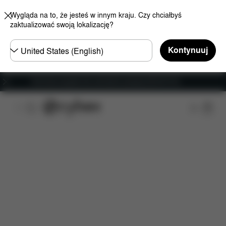
Wygląda na to, że jesteś w innym kraju. Czy chciałbyś
zaktualizować swoją lokalizację?
Wybierz
Kontynuuj
kraj
Darmowa wysyłka dla zamówień powyżej 250.00 PLN
Cechy
Wymiary
Zawartość
Do pobrania