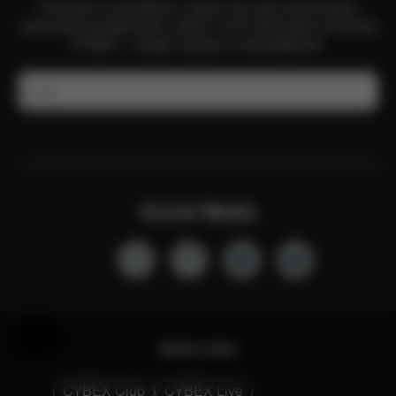
Pozostań w kontakcie i zapisz się, aby otrzymywać
najnowsze wiadomości, oferty i inne informacje ze świata
CYBEX – dzięki naszemu newsletterowi.
E-mail
Social Media
Pomoc i opinie
Quick Links
CYBEX Club
CYBEX Live