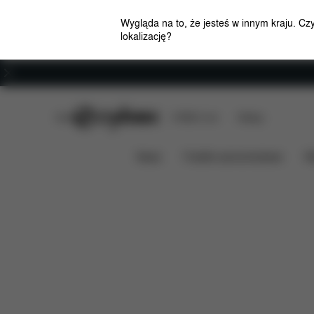
Wygląda na to, że jesteś w innym kraju. Cz
lokalizację?
Kariera
CYBEX Club
CYBEX Live
Sklepy
Cechy
Wymiary
Zawarto
E-GAZELLE S
News
Foteliki samochodowe
W