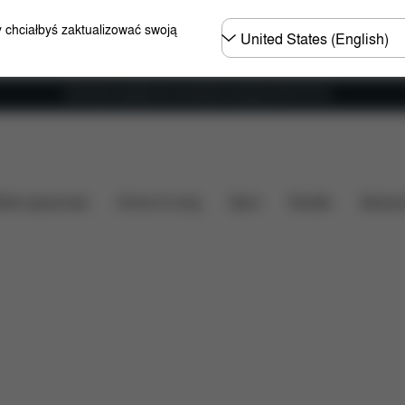
Wybierz
y chciałbyś zaktualizować swoją
kraj
Darmowa wysyłka dla zamówień powyżej 250.00 PLN
ść
Do pobrania
FAQ
Części zamienne
Opinie
ózki spacerowe
Home & Living
Sport
Nosidło
Akcesor