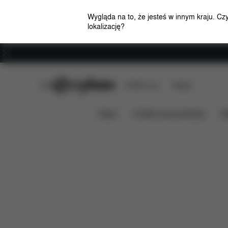
Wygląda na to, że jesteś w innym kraju. Cz
lokalizację?
Kariera
CYBEX Club
CYBEX Live
Sklepy
Cechy
Wymiary
Za
Gondola Mios 3 Lux
News
Foteliki samochodowe
W