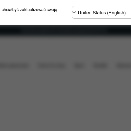
Wybierz
y chciałbyś zaktualizować swoją
kraj
Darmowa wysyłka dla zamówień powyżej 250.00 PLN
wartość
Do pobrania
Części zamienne
Opinie
ózki spacerowe
Home & Living
Sport
Nosidło
Akcesor