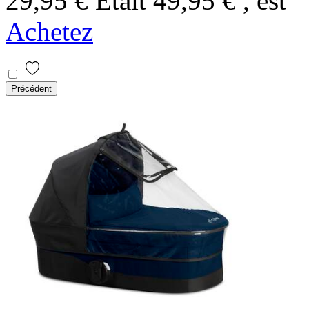
29,95 €
Était
49,95 €
, est
Achetez
Précédent