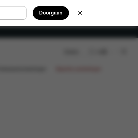
Doorgaan
Zoeken
NL
n
Onderdelen
Beoordelingen
ntwerpsamenwerkingen
Beperkte aanbiedingen