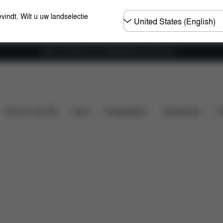
Selecteer
evindt. Wilt u uw landselectie
land
Gratis verzending voor bestellingen boven 60 euro
Wat is inbegrepen?
Downloads
Veelgestelde vrage
Thuis en vrije tijd
Sport
Draagzakken
Accessoires
O