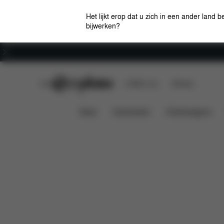
Het lijkt erop dat u zich in een ander land b
bijwerken?
Carrière
CYBEX Club
CYBEX Live
Winkels
Kenmerken
Afmetingen
ZENO ZITTING
News
Autostoelen
Kinderwagens