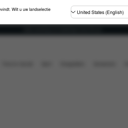
Selecteer
evindt. Wilt u uw landselectie
land
Gratis verzending voor bestellingen boven 60 euro
it
Afmetingen
Wat is inbegrepen?
Downloads
Thuis en vrije tijd
Sport
Draagzakken
Accessoires
O