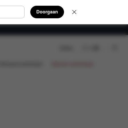
Doorgaan
Zoeken
NL
Veelgestelde vragen
Onderdelen
Beoordelingen
ntwerpsamenwerkingen
Beperkte aanbiedingen