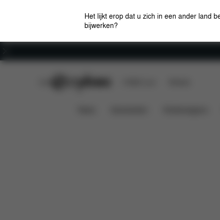
Het lijkt erop dat u zich in een ander land b
bijwerken?
Carrière
CYBEX Club
CYBEX Live
Winkels
Aton B i-Size
Kenmerken
Auto compatibilite
News
Autostoelen
Kinderwagens