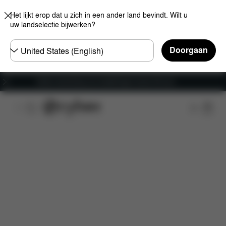
Het lijkt erop dat u zich in een ander land bevindt. Wilt u
uw landselectie bijwerken?
Selecteer
Doorgaan
land
Gratis verzending voor bestellingen boven 60 euro
Kenmerken
Auto compatibiliteit
Afmetingen