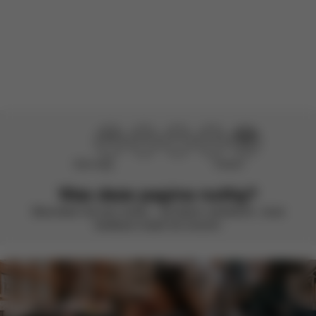
Er zijn nog geen beoordelingen voor dit product.
Niet nuttig
Perfect!
Was deze pagina nuttig?
Beoordeel met een smiley – we blijven verbeteren. Jouw
feedback maakt het verschil.