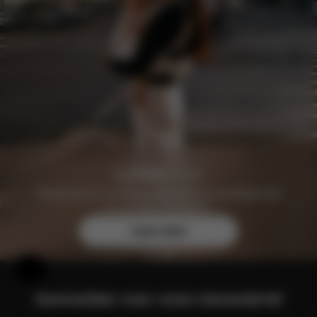
Registreer je vandaag nog gratis en profiteer van
exclusieve voordelen.
Lees meer
Hulp en feedback
Aanmelden voor onze nieuwsbrief