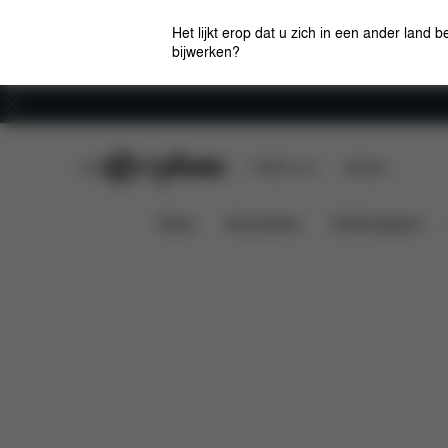
Het lijkt erop dat u zich in een ander land b
bijwerken?
Carrière
CYBEX Club
CYBEX Live
Winkels
Downloads
Cloud Z2 / T Line Summer Cover
News
Autostoelen
Kinderwagens