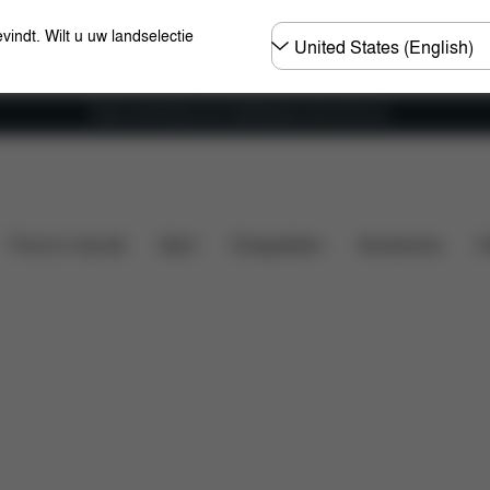
Selecteer
evindt. Wilt u uw landselectie
land
Gratis verzending voor bestellingen boven 60 euro
Onderdelen
Beoordelingen
Thuis en vrije tijd
Sport
Draagzakken
Accessoires
O