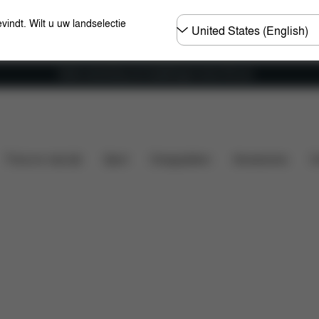
Selecteer
evindt. Wilt u uw landselectie
land
Gratis verzending voor bestellingen boven 60 euro
n
Wat is inbegrepen?
Downloads
Onderdelen
Thuis en vrije tijd
Sport
Draagzakken
Accessoires
O