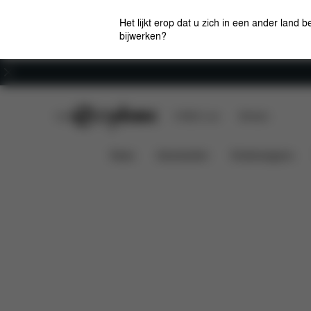
Het lijkt erop dat u zich in een ander land b
bijwerken?
Carrière
CYBEX Club
CYBEX Live
Winkels
Kenmerken
Afmetinge
AGIS REGENHOES
News
Autostoelen
Kinderwagens