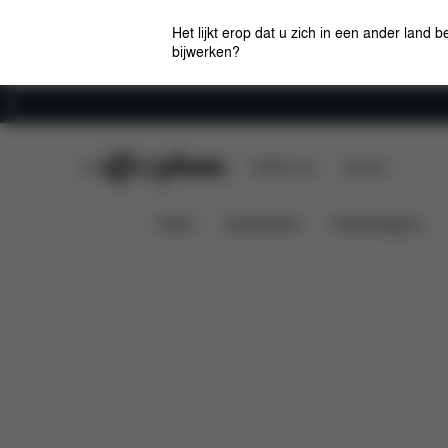
Het lijkt erop dat u zich in een ander land b
bijwerken?
Carrière
CYBEX Club
CYBEX Live
Winkels
Kenmerken
Afmetingen
Wa
Coya (2025)
News
Autostoelen
Kinderwagens