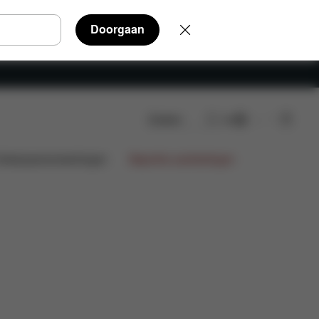
Doorgaan
Zoeken
NL
Onderdelen
Beoordelingen
ntwerpsamenwerkingen
Beperkte aanbiedingen