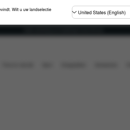
Selecteer
evindt. Wilt u uw landselectie
land
Gratis verzending voor bestellingen boven 60 euro
t is inbegrepen?
Downloads
Veelgestelde vragen
Thuis en vrije tijd
Sport
Draagzakken
Accessoires
O