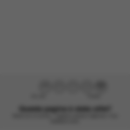
Prodotto Recensito:
Orfeo - Almond Beige
Tradotto da inglese da AWS
Vedi l'originale
Carica altre recensioni
Non utile
Perfetto!
Questa pagina è stata utile?
Valuta con un sorriso – vogliamo sempre migliorare. Il tuo
feedback conta.