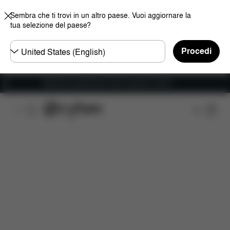
Sembra che ti trovi in un altro paese. Vuoi aggiornare la
tua selezione del paese?
Selezionare
Procedi
il
paese
Spedizione gratuita per ordini superiori ai 60 €.
Caratteristiche
Misure
Che cosa include?
D