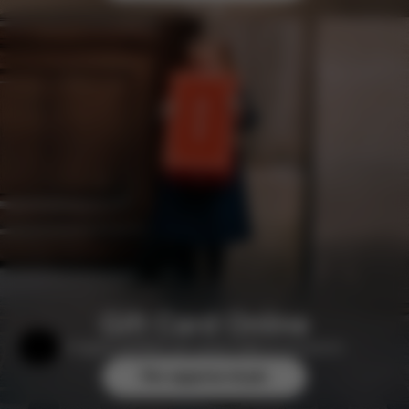
Gift Card Online
Il regalo perfetto per quasi tutte le occasioni.
Aiuto e feedback
Per saperne di più