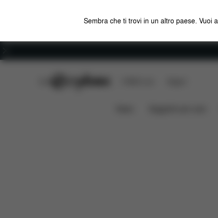
Sembra che ti trovi in un altro paese. Vuoi 
Carriera
CYBEX Club
CYBEX Live
Negozi
Caratteristiche
Misur
Lemo Platinum 3-in-1
News
Seggiolini per auto