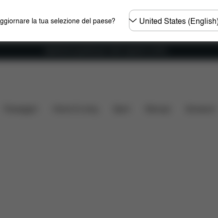
Selezionare
aggiornare la tua selezione del paese?
il
paese
Spedizione gratuita per ordini superiori ai 60 €.
e
Che cosa include?
Da scaricare
Ricambi
Re
Passeggini
Home & Living
Sport
Marsupi
Accessori