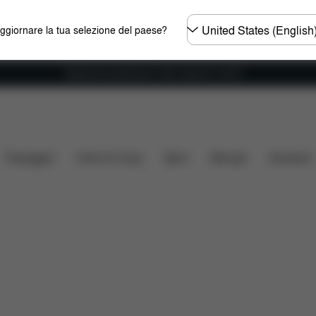
Selezionare
aggiornare la tua selezione del paese?
il
paese
Spedizione gratuita per ordini superiori ai 60 €.
care
Ricambi
Recensioni
Passeggini
Home & Living
Sport
Marsupi
Accessori