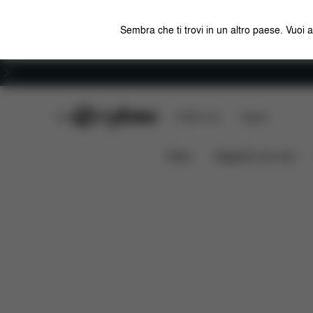
Sembra che ti trovi in un altro paese. Vuoi 
Carriera
CYBEX Club
CYBEX Live
Negozi
Da scari
Rivestimento estivo Sirona Z / T Line
News
Seggiolini per auto