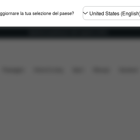
Selezionare
aggiornare la tua selezione del paese?
il
paese
Spedizione gratuita per ordini superiori ai 60 €.
clude?
Ricambi
Recensioni
Passeggini
Home & Living
Sport
Marsupi
Accessori