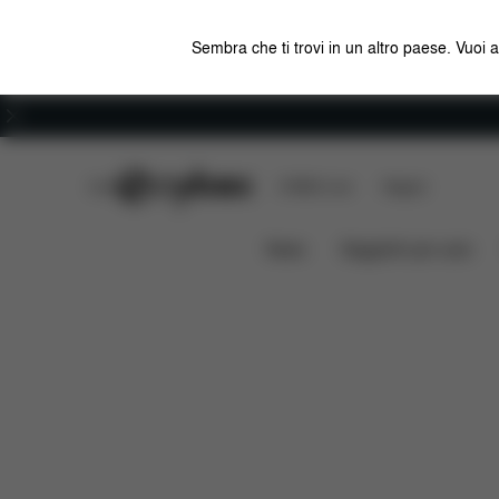
Sembra che ti trovi in un altro paese. Vuoi 
Carriera
CYBEX Club
CYBEX Live
Negozi
Che cosa in
Batterie di ricambio serie Anoris
News
Seggiolini per auto