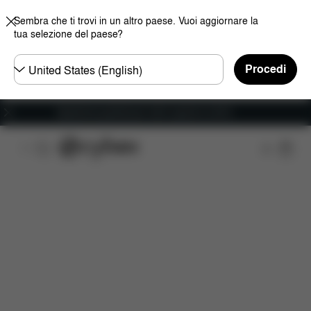
Sembra che ti trovi in un altro paese. Vuoi aggiornare la
tua selezione del paese?
Selezionare
Procedi
il
paese
Spedizione gratuita per ordini superiori ai 60 €.
Ricambi
Recensioni