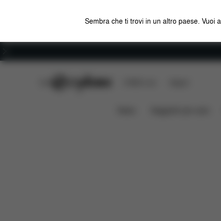
Sembra che ti trovi in un altro paese. Vuoi 
Carriera
CYBEX Club
CYBEX Live
Negozi
Caratteristiche
Misur
Coya Carrier Bouclé
News
Seggiolini per auto