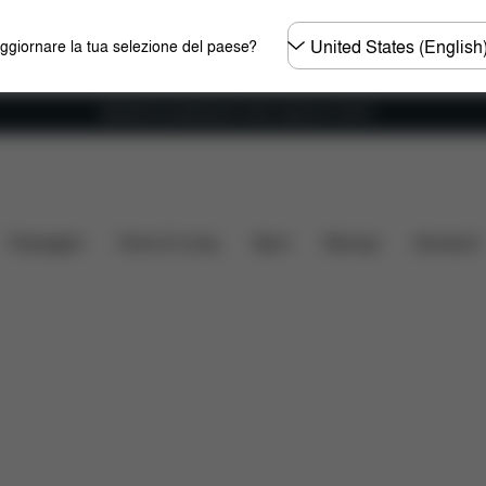
Selezionare
aggiornare la tua selezione del paese?
il
paese
Spedizione gratuita per ordini superiori ai 60 €.
e
Che cosa include?
Da scaricare
FAQ
Ricamb
Passeggini
Home & Living
Sport
Marsupi
Accessori